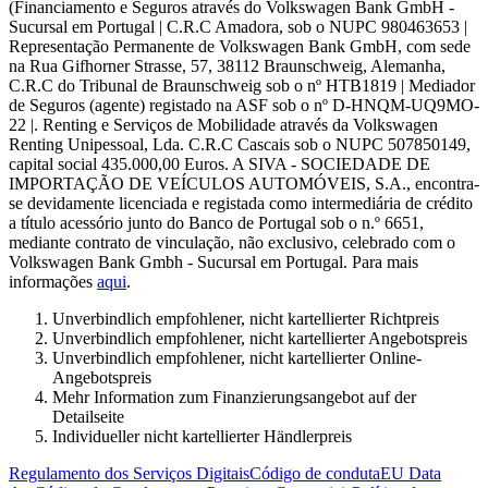
(Financiamento e Seguros através do Volkswagen Bank GmbH -
Sucursal em Portugal | C.R.C Amadora, sob o NUPC 980463653 |
Representação Permanente de Volkswagen Bank GmbH, com sede
na Rua Gifhorner Strasse, 57, 38112 Braunschweig, Alemanha,
C.R.C do Tribunal de Braunschweig sob o nº HTB1819 | Mediador
de Seguros (agente) registado na ASF sob o nº D-HNQM-UQ9MO-
22 |. Renting e Serviços de Mobilidade através da Volkswagen
Renting Unipessoal, Lda. C.R.C Cascais sob o NUPC 507850149,
capital social 435.000,00 Euros. A SIVA - SOCIEDADE DE
IMPORTAÇÃO DE VEÍCULOS AUTOMÓVEIS, S.A., encontra-
se devidamente licenciada e registada como intermediária de crédito
a título acessório junto do Banco de Portugal sob o n.º 6651,
mediante contrato de vinculação, não exclusivo, celebrado com o
Volkswagen Bank Gmbh - Sucursal em Portugal. Para mais
informações
aqui
.
Unverbindlich empfohlener, nicht kartellierter Richtpreis
Unverbindlich empfohlener, nicht kartellierter Angebotspreis
Unverbindlich empfohlener, nicht kartellierter Online-
Angebotspreis
Mehr Information zum Finanzierungsangebot auf der
Detailseite
Individueller nicht kartellierter Händlerpreis
Regulamento dos Serviços Digitais
Código de conduta
EU Data