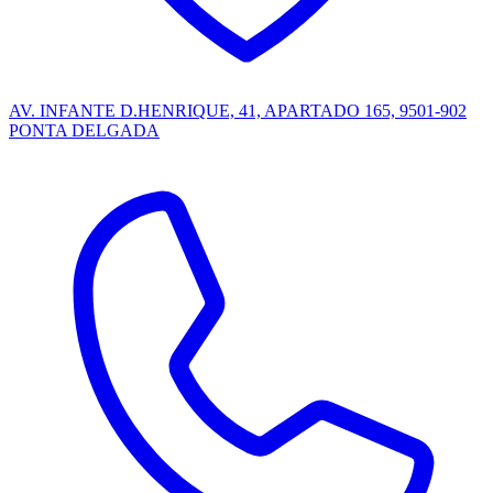
AV. INFANTE D.HENRIQUE, 41, APARTADO 165, 9501-902
PONTA DELGADA