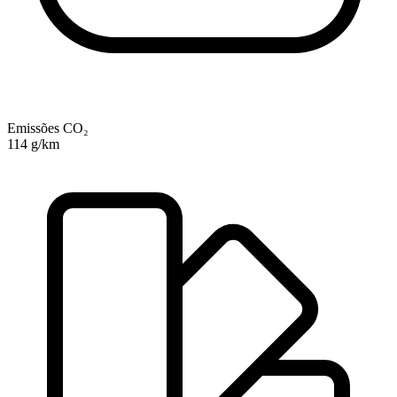
Emissões CO₂
114 g/km